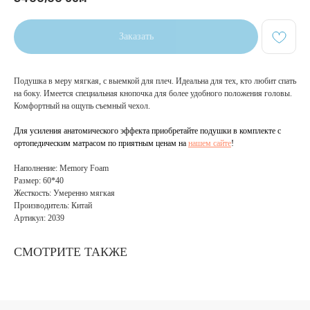
Заказать
Подушка в меру мягкая, с выемкой для плеч. Идеальна для тех, кто любит спать
на боку. Имеется специальная кнопочка для более удобного положения головы.
Комфортный на ощупь съемный чехол.
Для усиления анатомического эффекта приобретайте подушки в комплекте с
ортопедическим матрасом по приятным ценам
на
нашем сайте
!
Наполнение: Memory Foam
Размер: 60*40
Лучшие матрасы, кровати и
Жесткость: Умеренно мягкая
диваны от производителя в
Производитель: Китай
городе Бишкек
Артикул: 2039
СМОТРИТЕ ТАКЖЕ