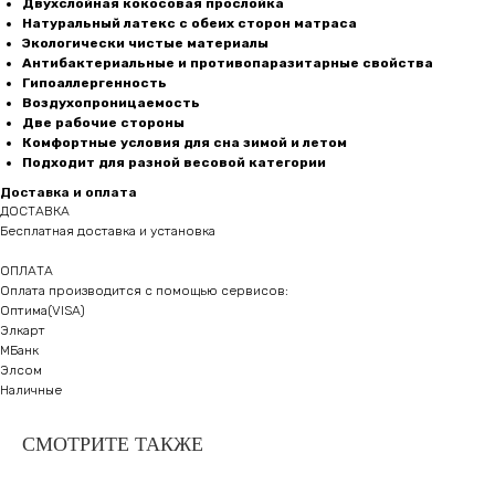
Двухслойная кокосовая прослойка
Натуральный латекс с обеих сторон матраса
Экологически чистые материалы
Антибактериальные и противопаразитарные свойства
Гипоаллергенность
Воздухопроницаемость
Две рабочие стороны
Комфортные условия для сна зимой и летом
Подходит для разной весовой категории
Доставка и оплата
ДОСТАВКА
Бесплатная доставка и установка
ОПЛАТА
Оплата производится с помощью сервисов:
Оптима(VISA)
Элкарт
Лучшие матрасы, кровати и
МБанк
диваны от производителя в
Элсом
городе Бишкек
Наличные
СМОТРИТЕ ТАКЖЕ