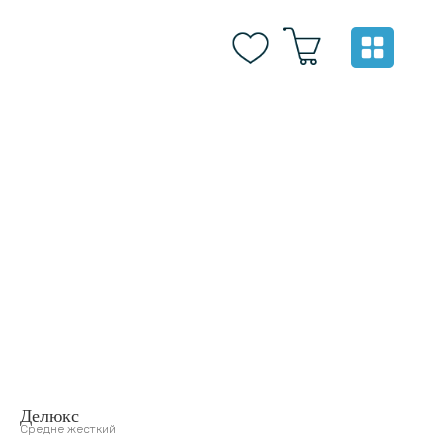
Делюкс
Средне жесткий