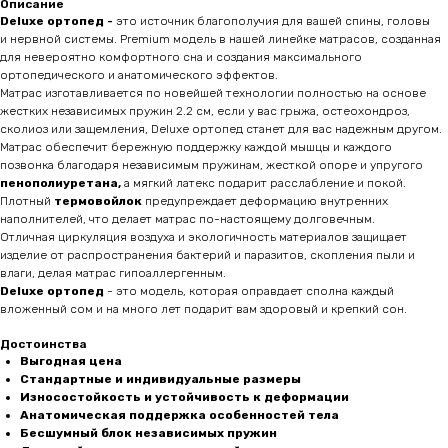
Описание
Deluxe ортопед -
это источник благополучия для вашей спины, головы
и нервной системы. Premium модель в нашей линейке матрасов, созданная
для невероятно комфортного сна и создания максимального
ортопедического и анатомического эффектов.
Матрас изготавливается по новейшей технологии полностью на основе
жестких независимых пружин 2.2 см, если у вас грыжа, остеохондроз,
сколиоз или защемления, Deluxe ортопед станет для вас надежным другом.
Матрас обеспечит бережную поддержку каждой мышцы и каждого
позвонка благодаря независимым пружинам, жесткой опоре и упругого
пенополиуретана,
а мягкий латекс подарит расслабление и покой.
Плотный
термовойлок
предупреждает деформацию внутренних
наполнителей, что делает матрас по-настоящему долговечным.
Отличная циркуляция воздуха и экологичность материалов защищает
изделие от распространения бактерий и паразитов, скопления пыли и
влаги, делая матрас гипоаллергенным.
Deluxe ортопед
- это модель, которая оправдает сполна каждый
вложенный сом и на много лет подарит вам здоровый и крепкий сон.
Достоинства
Выгодная цена
Стандартные и индивидуальные размеры
Износостойкость и устойчивость к деформации
Анатомическая поддержка особенностей тела
Бесшумный блок независимых пружин